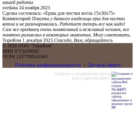
нашей работы
svetlana
24 ноября 2023
Сделка состоялась: «Ершь для чистки котла 15х30x75»
Комментарий
Покупка у данного владельца ерш для чистки
котла и не разочаровалась. Работает теперь все как надо!
Сам же продавец очень понятливый и вежливый человек, все
понятно разъяснил в некоторых моментах. Могу советовать.
ТориКом
1 декабря 2023
Спасибо, Вам, обращайтесь
©
2026
ООО "ТориКом"
ИНН 9715458050
ОГРН 1237700542463
Политика конфиденциальности
|
Договор оферта
Создание и продвижение сайтов
Веб-студия ПроффИТ
Обратный звонок
Оставьте свои контактные данные и наш оператор свяжется с
Вами.
Имя:
Телефон:
*
Даю согласие на
обработку персональных данных*