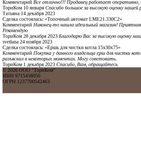
Комментарий
Все отлично!!! Продавец работает оперативно, в
ТориКом
10 января
Спасибо большое за высокую оценку нашей
Татьяна
14 декабря 2023
Сделка состоялась: «Топочный автомат LME21.330C2»
Комментарий
Наконец-то нашла идеальный магазин! Приятная 
Рекомендую
ТориКом
28 декабря 2023
Благодарю Вас за высокую оценку на
svetlana
24 ноября 2023
Сделка состоялась: «Ершь для чистки котла 15х30x75»
Комментарий
Покупка у данного владельца ерш для чистки кот
разъяснил в некоторых моментах. Могу советовать.
ТориКом
1 декабря 2023
Спасибо, Вам, обращайтесь
©
2026
ООО "ТориКом"
ИНН 9715458050
ОГРН 1237700542463
Обратный звонок
Оставьте свои контактные данные и наш оператор свяжется с В
Имя:
Телефон:
*