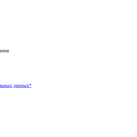
ания
альных данных*