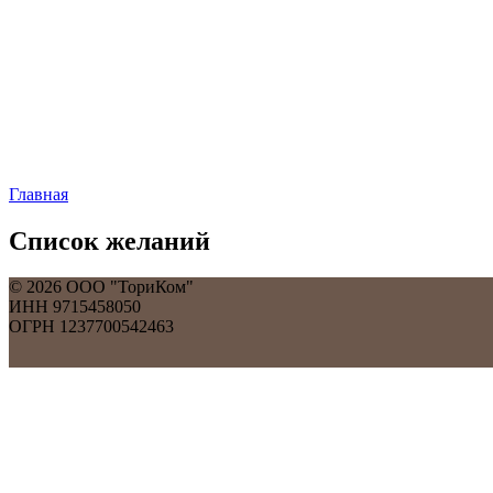
0
0
Главная
Список желаний
©
2026
ООО "ТориКом"
ИНН 9715458050
ОГРН 1237700542463
Обратный звонок
Оставьте свои контактные данные и наш оператор свяжется с В
Имя: