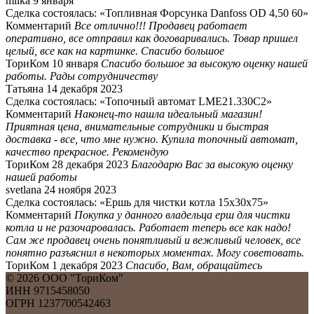
milka
9 января
Сделка состоялась: «Топливная Форсунка Danfoss OD 4,50 60»
Комментарий
Все отлично!!! Продавец работает
оперативно, все отправил как договаривались. Товар пришел
целый, все как на картинке. Спасибо большое
ТориКом
10 января
Спасибо большое за высокую оценку нашей
работы. Рады сотрудничеству
Татьяна
14 декабря 2023
Сделка состоялась: «Топочный автомат LME21.330C2»
Комментарий
Наконец-то нашла идеальный магазин!
Приятная цена, внимательные сотрудники и быстрая
доставка - все, что мне нужно. Купила топочный автомат,
качество прекрасное. Рекомендую
ТориКом
28 декабря 2023
Благодарю Вас за высокую оценку
нашей работы
svetlana
24 ноября 2023
Сделка состоялась: «Ершь для чистки котла 15х30x75»
Комментарий
Покупка у данного владельца ерш для чистки
котла и не разочаровалась. Работает теперь все как надо!
Сам же продавец очень понятливый и вежливый человек, все
понятно разъяснил в некоторых моментах. Могу советовать.
ТориКом
1 декабря 2023
Спасибо, Вам, обращайтесь
©
2026
ООО "ТориКом"
ИНН 9715458050
ОГРН 1237700542463